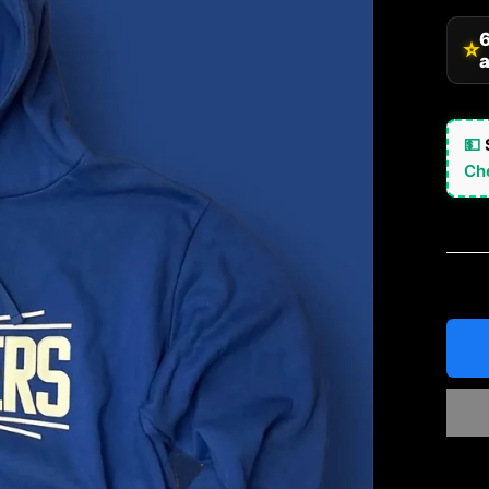
⭐
a
💵
Ch