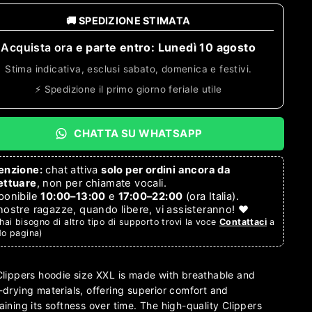
🚚 SPEDIZIONE STIMATA
Acquista ora
e parte entro:
Lunedì 10 agosto
Stima indicativa, esclusi sabato, domenica e festivi.
⚡ Spedizione il primo giorno feriale utile
CHATTA SU WHATSAPP
enzione:
chat attiva
solo per ordini ancora da
ettuare
, non per chiamate vocali.
ponibile
10:00–13:00
e
17:00–22:00
(ora Italia).
nostre ragazze, quando libere, vi assisteranno! ❤️
hai bisogno di altro tipo di supporto trovi la voce
Contattaci
a
do pagina)
Clippers hoodie size XXL is made with breathable and
-drying materials, offering superior comfort and
aining its softness over time. The high-quality Clippers