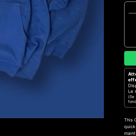
Att
eff
Dis
Le 
(Se 
fon
This 
quick
maint