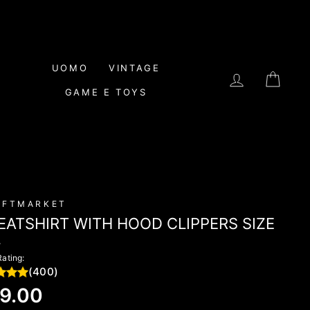
UOMO
VINTAGE
LOG IN
CAR
GAME E TOYS
IFTMARKET
ATSHIRT WITH HOOD CLIPPERS SIZE
L
Rating:
(400)
lar
9.00
e