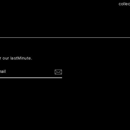
colle
r our lastMinute.