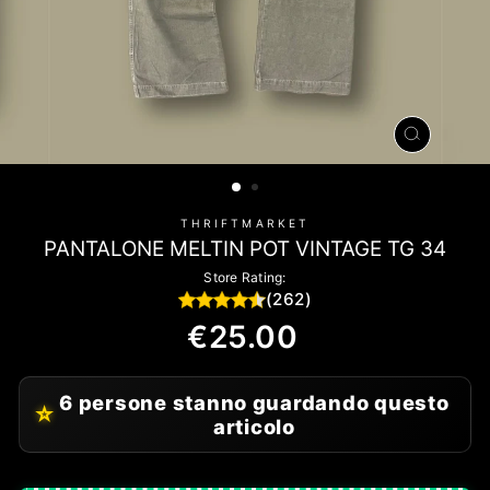
CHIUDI
(ESC)
THRIFTMARKET
PANTALONE MELTIN POT VINTAGE TG 34
Store Rating:
(262)
Regular
€25.00
price
6 persone stanno guardando questo
⭐
articolo