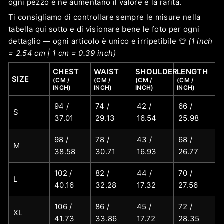
ogni pezzo e ne aumentano il valore e la rarità.
Ti consigliamo di controllare sempre le misure nella
tabella qui sotto e di visionare bene le foto per ogni
dettaglio — ogni articolo è unico e irripetibile 👕
(1 inch
= 2.54 cm | 1 cm = 0.39 inch)
CHEST
WAIST
SHOULDER
LENGTH
SIZE
(CM /
(CM /
(CM /
(CM /
INCH)
INCH)
INCH)
INCH)
94 /
74 /
42 /
66 /
S
37.01
29.13
16.54
25.98
98 /
78 /
43 /
68 /
M
38.58
30.71
16.93
26.77
102 /
82 /
44 /
70 /
L
40.16
32.28
17.32
27.56
106 /
86 /
45 /
72 /
XL
41.73
33.86
17.72
28.35