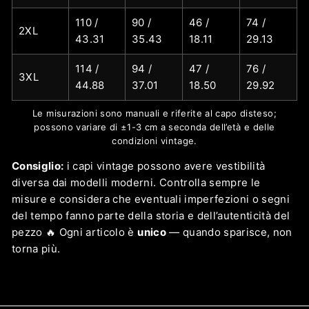
110 /
90 /
46 /
74 /
2XL
43.31
35.43
18.11
29.13
114 /
94 /
47 /
76 /
3XL
44.88
37.01
18.50
29.92
Le misurazioni sono manuali e riferite al capo disteso;
possono variare di ±1-3 cm a seconda dell’età e delle
condizioni vintage.
Consiglio:
i capi vintage possono avere vestibilità
diversa dai modelli moderni. Controlla sempre le
misure e considera che eventuali imperfezioni o segni
del tempo fanno parte della storia e dell’autenticità del
pezzo 🔥 Ogni articolo è
unico
— quando sparisce, non
torna più.