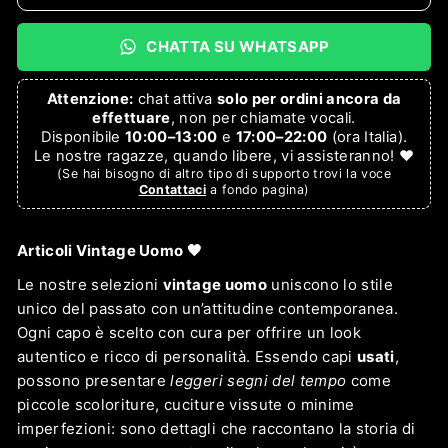
CHATTA SU WHATSAPP
Attenzione:
chat attiva
solo per ordini ancora da
effettuare
, non per chiamate vocali.
Disponibile
10:00–13:00
e
17:00–22:00
(ora Italia).
Le nostre ragazze, quando libere, vi assisteranno! ❤️
(Se hai bisogno di altro tipo di supporto trovi la voce
Contattaci
a fondo pagina)
Articoli Vintage Uomo 🖤
Le nostre selezioni
vintage uomo
uniscono lo stile
unico del passato con un’attitudine contemporanea.
Ogni capo è scelto con cura per offrire un look
autentico e ricco di personalità. Essendo capi
usati
,
possono presentare
leggeri segni del tempo
come
piccole scoloriture, cuciture vissute o minime
imperfezioni: sono dettagli che raccontano la storia di