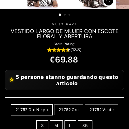
CHIUDI
(ESC)
MUST HAVE
VESTIDO LARGO DE MUJER CON ESCOTE
FLORAL Y ABERTURA
Store Rating:
(133)
Precio
€69.88
habitual
5 persone stanno guardando questo
⭐
articolo
COLOR
21752 Oro Negro
21752 Oro
21752 Verde
TALLA
S
M
L
SG