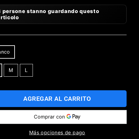
3 persone stanno guardando questo
rticolo
OR
anco
LA
M
L
AGREGAR AL CARRITO
Más opciones de pago