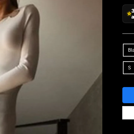
⭐
a
COL
Bl
TAL
S