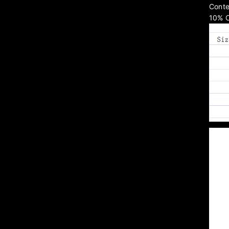
Conte
10%
C