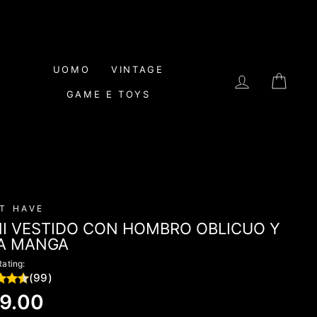
UOMO
VINTAGE
INGRESAR
CAR
GAME E TOYS
T HAVE
NI VESTIDO CON HOMBRO OBLICUO Y
A MANGA
Rating:
(99)
io
9.00
tual