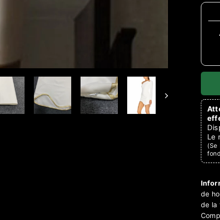
Att
eff
Dis
Le 
(Se 
fon
Infor
de ho
de la 
Compo