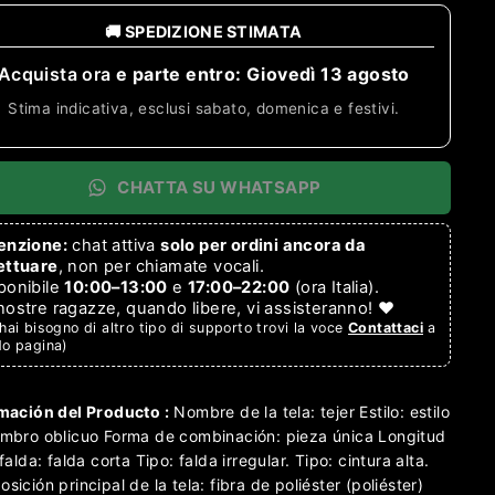
🚚 SPEDIZIONE STIMATA
Acquista ora
e parte entro:
Giovedì 13 agosto
Stima indicativa, esclusi sabato, domenica e festivi.
CHATTA SU WHATSAPP
enzione:
chat attiva
solo per ordini ancora da
ettuare
, non per chiamate vocali.
ponibile
10:00–13:00
e
17:00–22:00
(ora Italia).
nostre ragazze, quando libere, vi assisteranno! ❤️
hai bisogno di altro tipo di supporto trovi la voce
Contattaci
a
do pagina)
mación del Producto :
Nombre de la tela: tejer
Estilo: estilo
mbro oblicuo
Forma de combinación: pieza única
Longitud
falda: falda corta
Tipo: falda irregular.
Tipo: cintura alta.
sición principal de la tela: fibra de poliéster (poliéster)