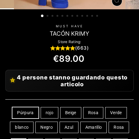
CHIUDI
(ESC)
MUST HAVE
TACÓN KRIMY
Store Rating:
(663)
Precio
€89.00
habitual
4 persone stanno guardando questo
⭐
articolo
COLOR
Púrpura
rojo
Beige
Rosa
Verde
blanco
Negro
Azul
Amarillo
Rosa