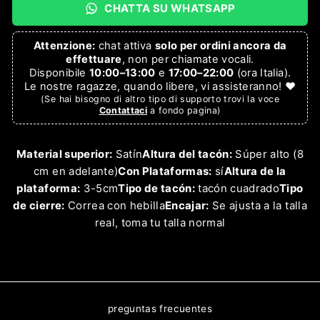
CHATTA SU WHATSAPP
Attenzione:
chat attiva
solo per ordini ancora da
effettuare
, non per chiamate vocali.
Disponibile
10:00–13:00
e
17:00–22:00
(ora Italia).
Le nostre ragazze, quando libere, vi assisteranno! ❤️
(Se hai bisogno di altro tipo di supporto trovi la voce
Contattaci
a fondo pagina)
Material superior:
Satín
Altura del tacón:
Súper alto (8
cm en adelante)
Con Plataformas:
sí
Altura de la
plataforma:
3-5cm
Tipo de tacón:
tacón cuadrado
Tipo
de cierre:
Correa con hebilla
Encajar:
Se ajusta a la talla
real, toma tu talla normal
preguntas frecuentes