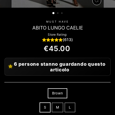
CHIUDI
(ESC)
MUST HAVE
ABITO LUNGO CAELIE
Store Rating:
(613)
Regular
€45.00
price
6 persone stanno guardando questo
⭐
articolo
COLOR
Brown
SIZE
S
M
L