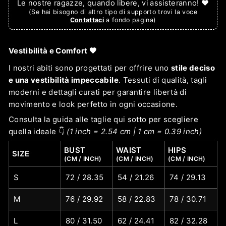
Le nostre ragazze, quando libere, vi assisteranno! ❤️
(Se hai bisogno di altro tipo di supporto trovi la voce
Contattaci
a fondo pagina)
Vestibilità e Comfort 🖤
I nostri abiti sono progettati per offrire uno
stile deciso
e una vestibilità impeccabile
. Tessuti di qualità, tagli
moderni e dettagli curati per garantire libertà di
movimento e look perfetto in ogni occasione.
Consulta la guida alle taglie qui sotto per scegliere
quella ideale 👇
(1 inch = 2.54 cm | 1 cm = 0.39 inch)
BUST
WAIST
HIPS
SIZE
(CM / INCH)
(CM / INCH)
(CM / INCH)
S
72 / 28.35
54 / 21.26
74 / 29.13
M
76 / 29.92
58 / 22.83
78 / 30.71
L
80 / 31.50
62 / 24.41
82 / 32.28