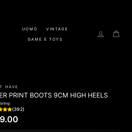
UOMO
VINTAGE
LOG IN
CAR
GAME E TOYS
T HAVE
ER PRINT BOOTS 9CM HIGH HEELS
Rating:
(392)
lar
9.00
e