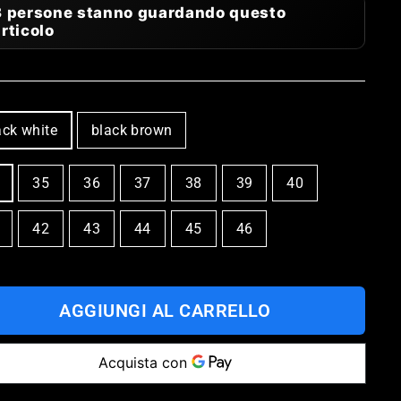
3 persone stanno guardando questo
rticolo
OR
ack white
black brown
E
35
36
37
38
39
40
E
42
43
44
45
46
AGGIUNGI AL CARRELLO