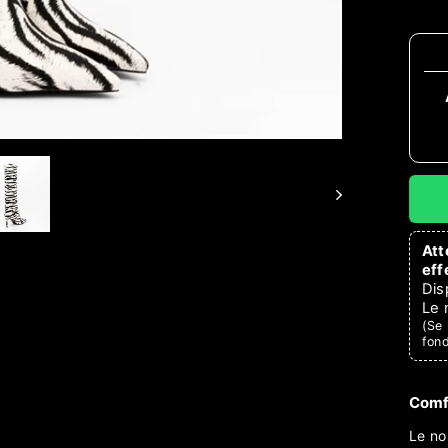
Att
eff
Dis
Le 
(Se 
fon
Comfo
Le no