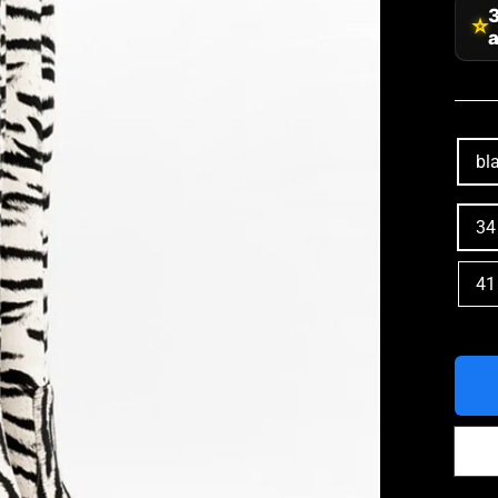
⭐
a
COL
bl
SHO
34
SIZ
41