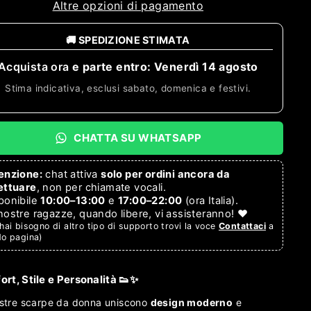
Altre opzioni di pagamento
🚚 SPEDIZIONE STIMATA
Acquista ora
e parte entro:
Venerdì 14 agosto
Stima indicativa, esclusi sabato, domenica e festivi.
CHATTA SU WHATSAPP
enzione:
chat attiva
solo per ordini ancora da
ettuare
, non per chiamate vocali.
ponibile
10:00–13:00
e
17:00–22:00
(ora Italia).
nostre ragazze, quando libere, vi assisteranno! ❤️
hai bisogno di altro tipo di supporto trovi la voce
Contattaci
a
do pagina)
rt, Stile e Personalità 👟✨
stre scarpe da donna uniscono
design moderno
e