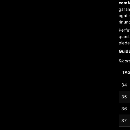
comfo
garan
ogni 
rinunc
Perfe
quest
piede
Guida
Ricor
TAG
34
35
36
37