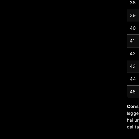
38
39
40
41
42
43
44
45
Consi
legge
hai u
dal t